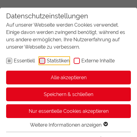
Datenschutzeinstellungen
Auf unserer Webseite werden Cookies verwendet.
Einige davon werden zwingend benötigt, während es
uns andere ermöglichen, Ihre Nutzererfahrung auf
unserer Webseite zu verbessern.
Wir sind
Essentiell
Statistiken
Externe Inhalte
jederzeit für Sie da
Alle akzeptieren
START
AKTUELL:
KONTAKT
Speichern & schließen
Nur essentielle Cookies akzeptieren
FORMATIC GmbH
Bonifatiusstraße 409
Weitere Informationen anzeigen
48432 Rheine
0 59 71 - 96 17 00