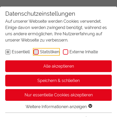
Datenschutzeinstellungen
Auf unserer Webseite werden Cookies verwendet.
Einige davon werden zwingend benötigt, während es
uns andere ermöglichen, Ihre Nutzererfahrung auf
unserer Webseite zu verbessern.
Essentiell
Statistiken
Externe Inhalte
Alle akzeptieren
START
BINDEMASCHINEN
AKTUELL:
GEBRAUCHTGERÄTE – FB9XE, FB11E, FB15XSE
Speichern & schließen
Nur essentielle Cookies akzeptieren
Unsere gebrauchten Bindemaschinen
Gebrauchtgeräte in Topzustand
Weitere Informationen anzeigen
Wir verfügen über diverse Gebrauchtgeräte aus allen