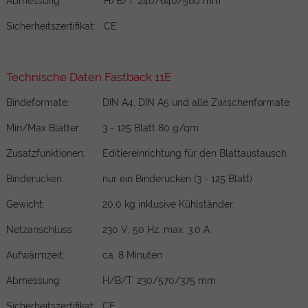
Abmessung:
H/B/T: 240/640/560 mm
Sicherheitszertifikat:
CE
Technische Daten Fastback 11E
Bindeformate:
DIN A4, DIN A5 und alle Zwischenformate
Min/Max Blätter:
3 - 125 Blatt 80 g/qm
Zusatzfunktionen:
Editiereinrichtung für den Blattaustausch
Binderücken:
nur ein Binderücken (3 - 125 Blatt)
Gewicht:
20,0 kg inklusive Kühlständer
Netzanschluss:
230 V; 50 Hz; max. 3,0 A
Aufwärmzeit:
ca. 8 Minuten
Abmessung:
H/B/T: 230/570/375 mm
Sicherheitszertifikat:
CE