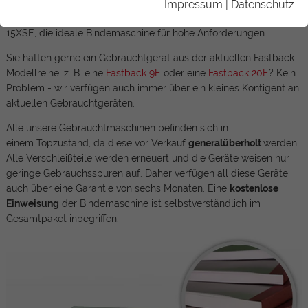
Leistungskategorien. Angefangen bei der Fastback 9xE, die
Impressum
|
Datenschutz
primär für kleinere Auflagen in Frage kommt bis hin zur Fastback
15XSE, die ideale Bindemaschine für hohe Anforderungen.
Sie hätten gerne ein Gebrauchtgerät aus der aktuellen Fastback
Modellreihe, z. B. eine
Fastback 9E
oder eine
Fastback 20E
? Kein
Problem - wir verfügen auch immer über ein kleines Kontigent an
aktuellen Gebrauchtgeräten.
Alle unsere Gebrauchtmaschinen befinden sich in
einem Topzustand, da diese vor Verkauf
generalüberholt
werden.
Alle Verschleißteile werden erneuert und die Geräte weisen nur
geringe Gebrauchsspuren auf. Daher verfügen all diese Geräte
auch über eine Garantie von sechs Monaten. Eine
kostenlose
Einweisung
der Bindemaschine ist selbstverständlich im
Gesamtpaket inbegriffen.