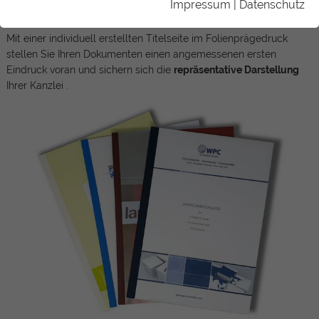
Impressum
|
Datenschutz
steckt.
Mit einer individuell erstellten Titelseite im Folienprägedruck
stellen Sie Ihren Dokumenten einen angemessenen ersten
Eindruck voran und sichern sich die
repräsentative Darstellung
Ihrer Kanzlei .