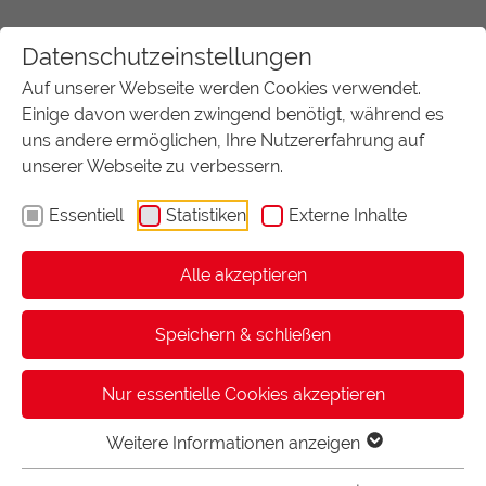
Datenschutzeinstellungen
Auf unserer Webseite werden Cookies verwendet.
Einige davon werden zwingend benötigt, während es
uns andere ermöglichen, Ihre Nutzererfahrung auf
unserer Webseite zu verbessern.
Essentiell
Statistiken
Externe Inhalte
Alle akzeptieren
START
EINSATZBEREICHE
AKTUELL:
RECHTSANWÄLTE & NOTARE
Speichern & schließen
Nur essentielle Cookies akzeptieren
Rechtsanwälte & Notare
Gebundene Urkunden und Verträge überzeugen auf den ersten
Weitere Informationen anzeigen
Blick. Demonstrieren Sie Ihre
Qualität
- mit Fastback. Denn
Fastback Bindungen halten dauerhaft zusammen, was in ihnen